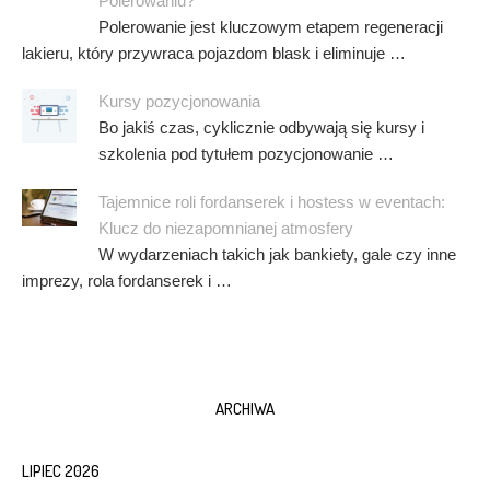
Polerowaniu?
Polerowanie jest kluczowym etapem regeneracji
lakieru, który przywraca pojazdom blask i eliminuje …
Kursy pozycjonowania
Bo jakiś czas, cyklicznie odbywają się kursy i
szkolenia pod tytułem pozycjonowanie …
Tajemnice roli fordanserek i hostess w eventach:
Klucz do niezapomnianej atmosfery
W wydarzeniach takich jak bankiety, gale czy inne
imprezy, rola fordanserek i …
ARCHIWA
LIPIEC 2026