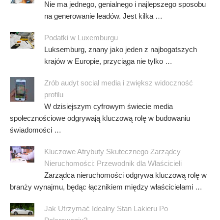
Nie ma jednego, genialnego i najlepszego sposobu
na generowanie leadów. Jest kilka …
Podatki w Luxemburgu
Luksemburg, znany jako jeden z najbogatszych
krajów w Europie, przyciąga nie tylko …
Zrób audyt social media i zwiększ widoczność
profilu
W dzisiejszym cyfrowym świecie media
społecznościowe odgrywają kluczową rolę w budowaniu
świadomości …
Kluczowe Atrybuty Skutecznego Zarządcy
Nieruchomości: Przewodnik dla Właścicieli
Zarządca nieruchomości odgrywa kluczową rolę w
branży wynajmu, będąc łącznikiem między właścicielami …
Jak Utrzymać Idealny Stan Lakieru Po