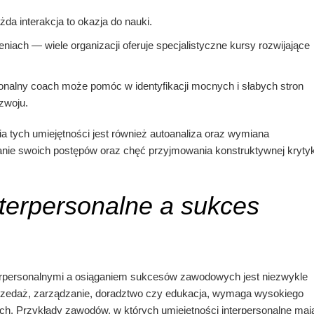
a interakcja to okazja do nauki.
niach — wiele organizacji oferuje specjalistyczne kursy rozwijające
onalny coach może pomóc w identyfikacji mocnych i słabych stron
zwoju.
tych umiejętności jest również autoanaliza oraz wymiana
anie swoich postępów oraz chęć przyjmowania konstruktywnej krytyk
nterpersonalne a sukces
erpersonalnymi a osiąganiem sukcesów zawodowych jest niezwykle
sprzedaż, zarządzanie, doradztwo czy edukacja, wymaga wysokiego
h. Przykłady zawodów, w których umiejętności interpersonalne maj