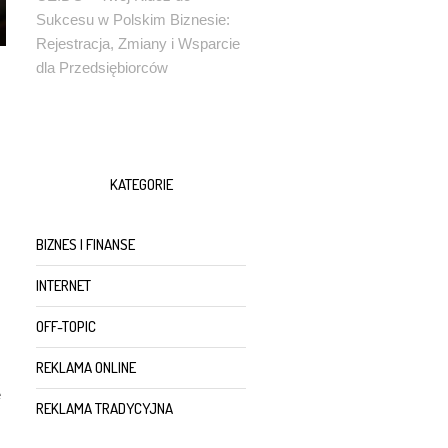
Sukcesu w Polskim Biznesie:
Rejestracja, Zmiany i Wsparcie
dla Przedsiębiorców
KATEGORIE
BIZNES I FINANSE
INTERNET
OFF-TOPIC
REKLAMA ONLINE
e
REKLAMA TRADYCYJNA