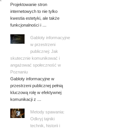
Projektowanie stron
internetowych to nie tylko
kwestia estetyki, ale także
funkcjonalności i …
Gabloty informacyjne
w przestrzeni
publicznej: Jak
skutecznie komunikować i
angażować społeczność w
Poznaniu
Gabloty informacyjne w
przestrzeni publicznej pełnią
kluczową rolę w efektywnej
komunikacji z …
Metody spawania:
Odkryj tajniki
technik, historii i