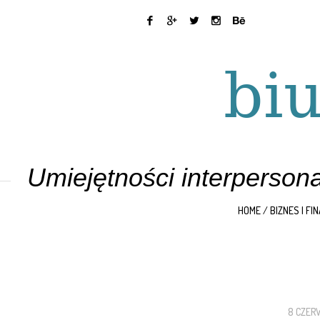
Umiejętności interpersona
HOME
/
BIZNES I FI
8 CZER