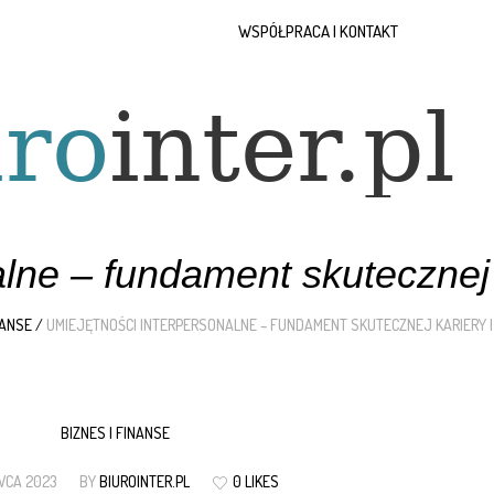
WSPÓŁPRACA I KONTAKT
lne – fundament skutecznej k
NANSE
/
UMIEJĘTNOŚCI INTERPERSONALNE – FUNDAMENT SKUTECZNEJ KARIERY I
BIZNES I FINANSE
WCA 2023
BY
BIUROINTER.PL
0 LIKES