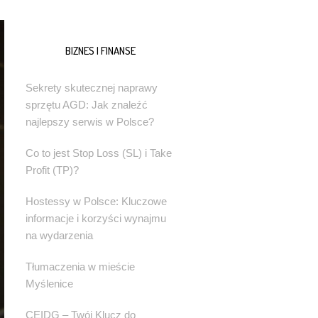
BIZNES I FINANSE
Sekrety skutecznej naprawy
sprzętu AGD: Jak znaleźć
najlepszy serwis w Polsce?
Co to jest Stop Loss (SL) i Take
Profit (TP)?
Hostessy w Polsce: Kluczowe
informacje i korzyści wynajmu
na wydarzenia
Tłumaczenia w mieście
Myślenice
CEIDG – Twój Klucz do