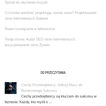
Sprzęt do słuchania muzyki
Co trzeba wiedzieć projektując serwis www? Projektowanie
stron internetowych Gdańsk
Nowe rozwiązania w telewizorze
Twoja strona. Audyt SEO stron internetowych,
pozycjonowanie stron Żywiec
DO PRZECZYTANIA
Cechy Przedsiębiorcy: Odkryj Klucz do
Biznesowego Sukcesu
Cechy przedsiębiorcy są kluczem do sukcesu w
biznesie. Każdy, kto myśli o …