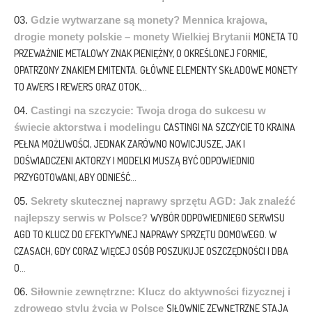
Gdzie wytwarzane są monety? Mennica krajowa,
drogie monety polskie – monety Wielkiej Brytanii
MONETA TO
PRZEWAŻNIE METALOWY ZNAK PIENIĘŻNY, O OKREŚLONEJ FORMIE,
OPATRZONY ZNAKIEM EMITENTA. GŁÓWNE ELEMENTY SKŁADOWE MONETY
TO AWERS I REWERS ORAZ OTOK,...
Castingi na szczycie: Twoja droga do sukcesu w
świecie aktorstwa i modelingu
CASTINGI NA SZCZYCIE TO KRAINA
PEŁNA MOŻLIWOŚCI, JEDNAK ZARÓWNO NOWICJUSZE, JAK I
DOŚWIADCZENI AKTORZY I MODELKI MUSZĄ BYĆ ODPOWIEDNIO
PRZYGOTOWANI, ABY ODNIEŚĆ...
Sekrety skutecznej naprawy sprzętu AGD: Jak znaleźć
najlepszy serwis w Polsce?
WYBÓR ODPOWIEDNIEGO SERWISU
AGD TO KLUCZ DO EFEKTYWNEJ NAPRAWY SPRZĘTU DOMOWEGO. W
CZASACH, GDY CORAZ WIĘCEJ OSÓB POSZUKUJE OSZCZĘDNOŚCI I DBA
O...
Siłownie zewnętrzne: Klucz do aktywności fizycznej i
zdrowego stylu życia w Polsce
SIŁOWNIE ZEWNĘTRZNE STAJĄ