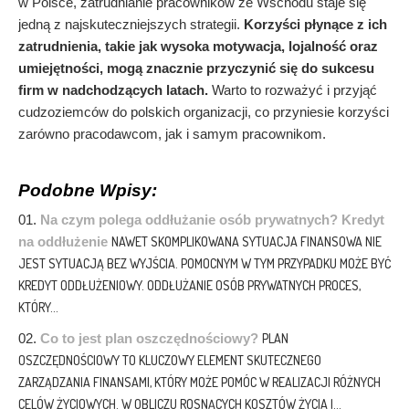
w Polsce, zatrudnianie pracowników ze Wschodu staje się
jedną z najskuteczniejszych strategii.
Korzyści płynące z ich
zatrudnienia, takie jak wysoka motywacja, lojalność oraz
umiejętności, mogą znacznie przyczynić się do sukcesu
firm w nadchodzących latach.
Warto to rozważyć i przyjąć
cudzoziemców do polskich organizacji, co przyniesie korzyści
zarówno pracodawcom, jak i samym pracownikom.
Podobne Wpisy:
Na czym polega oddłużanie osób prywatnych? Kredyt
na oddłużenie
NAWET SKOMPLIKOWANA SYTUACJA FINANSOWA NIE
JEST SYTUACJĄ BEZ WYJŚCIA. POMOCNYM W TYM PRZYPADKU MOŻE BYĆ
KREDYT ODDŁUŻENIOWY. ODDŁUŻANIE OSÓB PRYWATNYCH PROCES,
KTÓRY...
Co to jest plan oszczędnościowy?
PLAN
OSZCZĘDNOŚCIOWY TO KLUCZOWY ELEMENT SKUTECZNEGO
ZARZĄDZANIA FINANSAMI, KTÓRY MOŻE POMÓC W REALIZACJI RÓŻNYCH
CELÓW ŻYCIOWYCH. W OBLICZU ROSNĄCYCH KOSZTÓW ŻYCIA I...