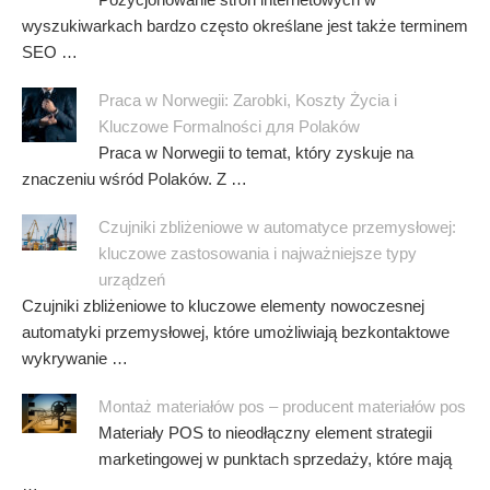
wyszukiwarkach bardzo często określane jest także terminem
SEO …
Praca w Norwegii: Zarobki, Koszty Życia i
Kluczowe Formalności для Polaków
Praca w Norwegii to temat, który zyskuje na
znaczeniu wśród Polaków. Z …
Czujniki zbliżeniowe w automatyce przemysłowej:
kluczowe zastosowania i najważniejsze typy
urządzeń
Czujniki zbliżeniowe to kluczowe elementy nowoczesnej
automatyki przemysłowej, które umożliwiają bezkontaktowe
wykrywanie …
Montaż materiałów pos – producent materiałów pos
Materiały POS to nieodłączny element strategii
marketingowej w punktach sprzedaży, które mają
…