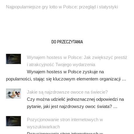
Najpopularniejsze gry lotto w Polsce: przegląd i statystyki
DO PRZECZYTANIA
Wynajem hostess w Polsce: Jak zwiększyć prestiż
i atrakcyjność Twojego wydarzenia
Wynajem hostess w Polsce zyskuje na
popularności, stając się kluczowym elementem organizacji …
Jakie są najzdrowsze owoce na świecie?
Czy można udzielić jednoznacznej odpowiedzi na
pytanie, jaki jest najzdrowszy owoc świata? …
Pozycjonowanie stron internetowych w
wyszukiwarkach
Pozycjonowanie stron internetowych w