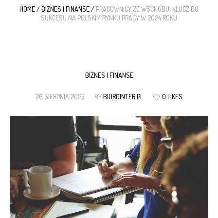
HOME
/
BIZNES I FINANSE
/
PRACOWNICY ZE WSCHODU: KLUCZ DO
SUKCESU NA POLSKIM RYNKU PRACY W 2024 ROKU
BIZNES I FINANSE
26 SIERPNIA 2023
BY
BIUROINTER.PL
0 LIKES