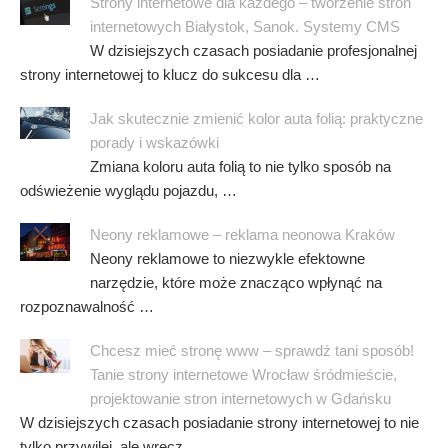
Strony internetowe dla każdego – tworzenie stron
internetowych Białystok, Sanok. Systemy CMS
W dzisiejszych czasach posiadanie profesjonalnej
strony internetowej to klucz do sukcesu dla …
Jak skutecznie zmienić kolor auta folią: praktyczne
porady i wskazówki
Zmiana koloru auta folią to nie tylko sposób na
odświeżenie wyglądu pojazdu, …
Neony reklamowe – reklama neonowa Kraków
Neony reklamowe to niezwykle efektowne
narzędzie, które może znacząco wpłynąć na
rozpoznawalność …
Chcesz mieć stronę www – sprawdź tani sposób!
Tanie strony internetowe Wrocław śródmieście,
projektowanie stron internetowych w Gdańsku
W dzisiejszych czasach posiadanie strony internetowej to nie
tylko przywilej, ale wręcz …