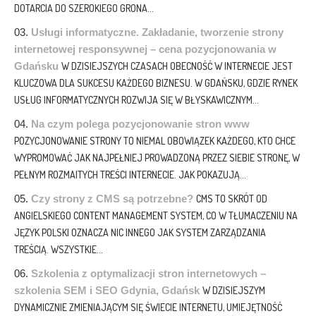
DOTARCIA DO SZEROKIEGO GRONA...
Usługi informatyczne. Zakładanie, tworzenie strony
internetowej responsywnej – cena pozycjonowania w
Gdańsku
W DZISIEJSZYCH CZASACH OBECNOŚĆ W INTERNECIE JEST
KLUCZOWA DLA SUKCESU KAŻDEGO BIZNESU. W GDAŃSKU, GDZIE RYNEK
USŁUG INFORMATYCZNYCH ROZWIJA SIĘ W BŁYSKAWICZNYM...
Na czym polega pozycjonowanie stron www
POZYCJONOWANIE STRONY TO NIEMAL OBOWIĄZEK KAŻDEGO, KTO CHCE
WYPROMOWAĆ JAK NAJPEŁNIEJ PROWADZONĄ PRZEZ SIEBIE STRONĘ, W
PEŁNYM ROZMAITYCH TREŚCI INTERNECIE. JAK POKAZUJĄ...
Czy strony z CMS są potrzebne?
CMS TO SKRÓT OD
ANGIELSKIEGO CONTENT MANAGEMENT SYSTEM, CO W TŁUMACZENIU NA
JĘZYK POLSKI OZNACZA NIC INNEGO JAK SYSTEM ZARZĄDZANIA
TREŚCIĄ. WSZYSTKIE...
Szkolenia z optymalizacji stron internetowych –
szkolenia SEM i SEO Gdynia, Gdańsk
W DZISIEJSZYM
DYNAMICZNIE ZMIENIAJĄCYM SIĘ ŚWIECIE INTERNETU, UMIEJĘTNOŚĆ