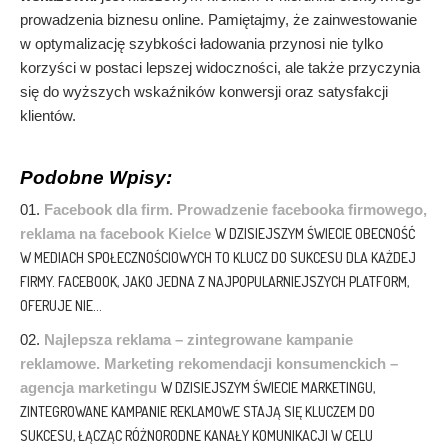
prowadzenia biznesu online. Pamiętajmy, że zainwestowanie
w optymalizację szybkości ładowania przynosi nie tylko
korzyści w postaci lepszej widoczności, ale także przyczynia
się do wyższych wskaźników konwersji oraz satysfakcji
klientów.
Podobne Wpisy:
Facebook dla firm. Prowadzenie facebooka firmowego,
reklama na facebook Kielce
W DZISIEJSZYM ŚWIECIE OBECNOŚĆ
W MEDIACH SPOŁECZNOŚCIOWYCH TO KLUCZ DO SUKCESU DLA KAŻDEJ
FIRMY. FACEBOOK, JAKO JEDNA Z NAJPOPULARNIEJSZYCH PLATFORM,
OFERUJE NIE...
Najlepsza reklama – zintegrowane kampanie
reklamowe. Marketing rekomendacji konsumenckich –
agencja marketingu
W DZISIEJSZYM ŚWIECIE MARKETINGU,
ZINTEGROWANE KAMPANIE REKLAMOWE STAJĄ SIĘ KLUCZEM DO
SUKCESU, ŁĄCZĄC RÓŻNORODNE KANAŁY KOMUNIKACJI W CELU