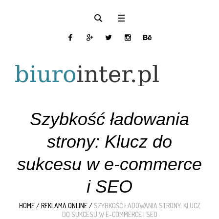
Szybkość ładowania
strony: Klucz do
sukcesu w e-commerce
i SEO
HOME
/
REKLAMA ONLINE
/
SZYBKOŚĆ ŁADOWANIA STRONY: KLUCZ
DO SUKCESU W E-COMMERCE I SEO