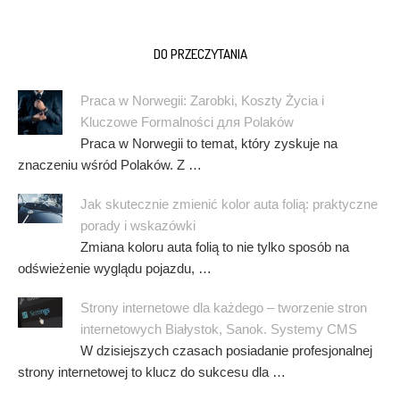
DO PRZECZYTANIA
Praca w Norwegii: Zarobki, Koszty Życia i
Kluczowe Formalności для Polaków
Praca w Norwegii to temat, który zyskuje na
znaczeniu wśród Polaków. Z …
Jak skutecznie zmienić kolor auta folią: praktyczne
porady i wskazówki
Zmiana koloru auta folią to nie tylko sposób na
odświeżenie wyglądu pojazdu, …
Strony internetowe dla każdego – tworzenie stron
internetowych Białystok, Sanok. Systemy CMS
W dzisiejszych czasach posiadanie profesjonalnej
strony internetowej to klucz do sukcesu dla …