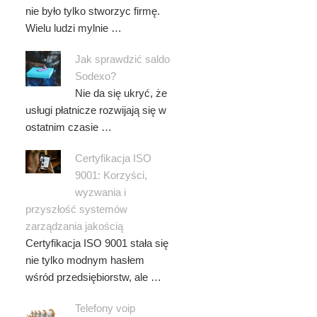
nie było tylko stworzyc firmę.
Wielu ludzi mylnie …
Jak sprawdzić saldo
Sodexo?
Nie da się ukryć, że
usługi płatnicze rozwijają się w
ostatnim czasie …
Certyfikacja ISO
9001: Korzyści,
wyzwania i
przyszłość systemów
zarządzania jakością
Certyfikacja ISO 9001 stała się
nie tylko modnym hasłem
wśród przedsiębiorstw, ale …
Telefony voip