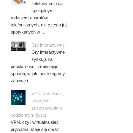
Telefony voip są
specjalnym
rodzajem aparatów
telefonicznych, nie często już
spotykanych w …
Gry interaktywne
Gry interaktywne
zyskują na
popularności, zmieniając
sposób, w jaki postrzegamy
zabawę i …
VPN: Jak działa,
korzyści i
zastosowania w
codziennym życiu
VPN, czyli wirtualna sieć
prywatna, staje się coraz