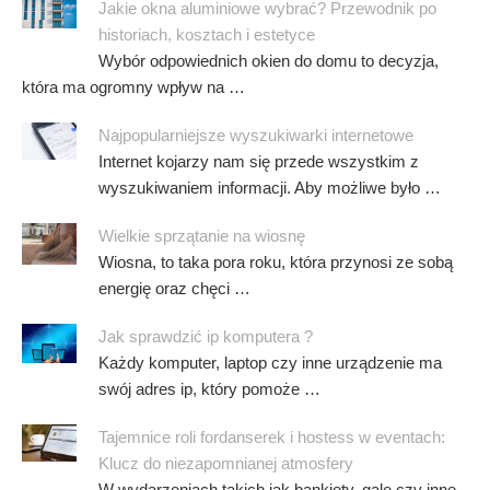
Jakie okna aluminiowe wybrać? Przewodnik po
historiach, kosztach i estetyce
Wybór odpowiednich okien do domu to decyzja,
która ma ogromny wpływ na …
Najpopularniejsze wyszukiwarki internetowe
Internet kojarzy nam się przede wszystkim z
wyszukiwaniem informacji. Aby możliwe było …
Wielkie sprzątanie na wiosnę
Wiosna, to taka pora roku, która przynosi ze sobą
energię oraz chęci …
Jak sprawdzić ip komputera ?
Każdy komputer, laptop czy inne urządzenie ma
swój adres ip, który pomoże …
Tajemnice roli fordanserek i hostess w eventach:
Klucz do niezapomnianej atmosfery
W wydarzeniach takich jak bankiety, gale czy inne