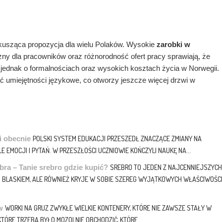
kusząca propozycja dla wielu Polaków. Wysokie
zarobki w
yjazny dla pracowników oraz różnorodność ofert pracy sprawiają, że
 jednak o formalnościach oraz wysokich kosztach życia w Norwegii.
ć umiejętności językowe, co otworzy jeszcze więcej drzwi w
i obecnie
POLSKI SYSTEM EDUKACJI PRZESZEDŁ ZNACZĄCE ZMIANY NA
LE EMOCJI I PYTAŃ. W PRZESZŁOŚCI UCZNIOWIE KOŃCZYLI NAUKĘ NA...
bra – Tanie srebro gdzie kupić?
SREBRO TO JEDEN Z NAJCENNIEJSZYCH
M BLASKIEM, ALE RÓWNIEŻ KRYJE W SOBIE SZEREG WYJĄTKOWYCH WŁAŚCIWOŚCI
w
WORKI NA GRUZ ZWYKŁE WIELKIE KONTENERY, KTÓRE NIE ZAWSZE STAŁY W
TÓRE TRZEBA BYŁO MOZOLNIE OBCHODZIĆ, KTÓRE...