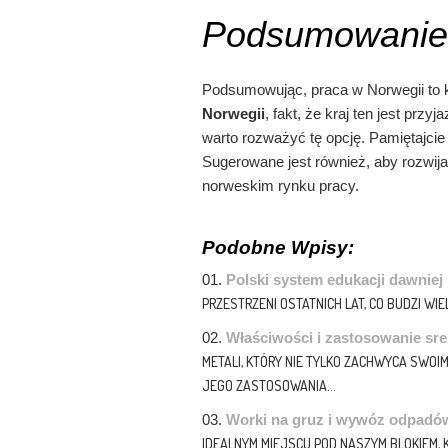
Podsumowanie
Podsumowując, praca w Norwegii to 
Norwegii
, fakt, że kraj ten jest prz
warto rozważyć tę opcję. Pamiętajcie
Sugerowane jest również, aby rozwija
norweskim rynku pracy.
Podobne Wpisy:
Polski system edukacji dawniej 
PRZESTRZENI OSTATNICH LAT, CO BUDZI WIE
Właściwości i zastosowanie sre
METALI, KTÓRY NIE TYLKO ZACHWYCA SWOI
JEGO ZASTOSOWANIA...
Worki na gruz i wywóz odpadó
IDEALNYM MIEJSCU POD NASZYM BLOKIEM, K