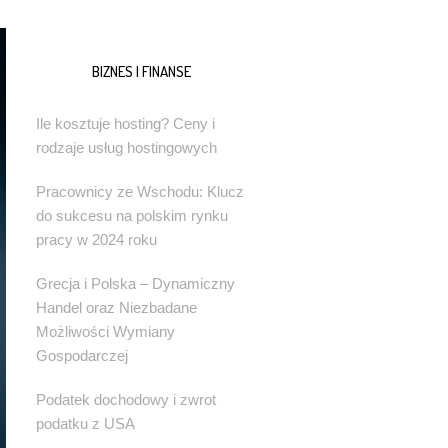
BIZNES I FINANSE
Ile kosztuje hosting? Ceny i
rodzaje usług hostingowych
Pracownicy ze Wschodu: Klucz
do sukcesu na polskim rynku
pracy w 2024 roku
Grecja i Polska – Dynamiczny
Handel oraz Niezbadane
Możliwości Wymiany
Gospodarczej
Podatek dochodowy i zwrot
podatku z USA