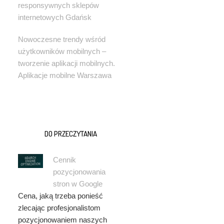
responsywnych sklepów
internetowych Gdańsk
Nowoczesne trendy wśród
użytkowników mobilnych –
tworzenie aplikacji mobilnych.
Aplikacje mobilne Warszawa
DO PRZECZYTANIA
Cennik
pozycjonowania
stron w Google
Cena, jaką trzeba ponieść
zlecając profesjonalistom
pozycjonowaniem naszych