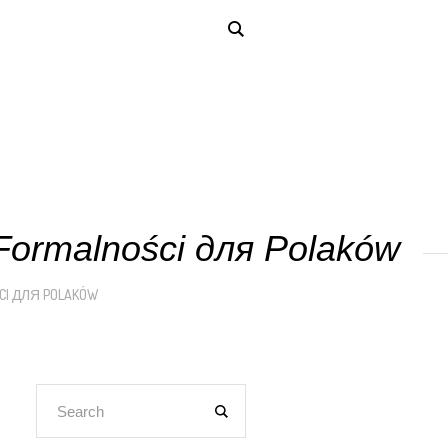
 Formalności для Polaków
ŚCI ДЛЯ POLAKÓW