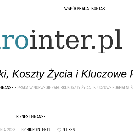
WSPÓŁPRACA I KONTAKT
ki, Koszty Życia i Kluczowe
 FINANSE
/
PRACA W NORWEGII: ZAROBKI, KOSZTY ŻYCIA I KLUCZOWE FORMALNO
BIZNES I FINANSE
TNIA 2023
BY
BIUROINTER.PL
0 LIKES