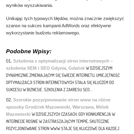
wyników wyszukiwania.
Unikając tych typowych błędów, można znacznie zwiększyć
szanse na sukces kampanii AdWords oraz efektywne
wykorzystanie budżetu reklamowego.
Podobne Wpisy:
Szkolenia z optymalizacji stron internetowych –
szkolenia SEM i SEO Gdynia, Gdańsk
W DZISIEJSZYM
DYNAMICZNIE ZMIENIAJĄCYM SIĘ ŚWIECIE INTERNETU, UMIEJĘTNOŚĆ
OPTYMALIZACJI STRON INTERNETOWYCH STAŁA SIĘ KLUCZEM DO
SUKCESU W BIZNESIE. SZKOLENIA Z ZAKRESU SEO...
Szerokie pozycjonowanie stron www na różne
sposoby Grodzisk Mazowiecki, Warszawa, Mińsk
Mazowiecki
W DZISIEJSZYCH CZASACH, GDY KONKURENCJA W
INTERNECIE ROŚNIE W ZASTRASZAJĄCYM TEMPIE, SKUTECZNE
POZYCJONOWANIE STRON WWW STAJE SIĘ KLUCZOWE DLA KAŻDEJ