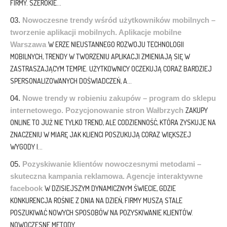
FIRMY. SZEROKIE...
Nowoczesne trendy wśród użytkowników mobilnych –
tworzenie aplikacji mobilnych. Aplikacje mobilne
Warszawa
W ERZE NIEUSTANNEGO ROZWOJU TECHNOLOGII
MOBILNYCH, TRENDY W TWORZENIU APLIKACJI ZMIENIAJĄ SIĘ W
ZASTRASZAJĄCYM TEMPIE. UŻYTKOWNICY OCZEKUJĄ CORAZ BARDZIEJ
SPERSONALIZOWANYCH DOŚWIADCZEŃ, A...
Nowe trendy w robieniu zakupów – program do sklepu
internetowego. Pozycjonowanie stron Wałbrzych
ZAKUPY
ONLINE TO JUŻ NIE TYLKO TREND, ALE CODZIENNOŚĆ, KTÓRA ZYSKUJE NA
ZNACZENIU W MIARĘ JAK KLIENCI POSZUKUJĄ CORAZ WIĘKSZEJ
WYGODY I...
Pozyskiwanie klientów nowoczesnymi metodami –
skuteczna kampania reklamowa. Agencje interaktywne
facebook
W DZISIEJSZYM DYNAMICZNYM ŚWIECIE, GDZIE
KONKURENCJA ROŚNIE Z DNIA NA DZIEŃ, FIRMY MUSZĄ STALE
POSZUKIWAĆ NOWYCH SPOSOBÓW NA POZYSKIWANIE KLIENTÓW.
NOWOCZESNE METODY...