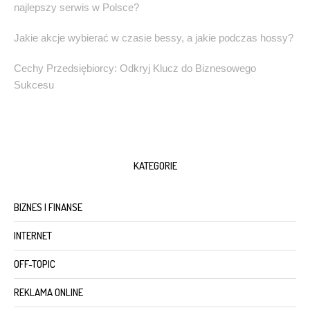
najlepszy serwis w Polsce?
Jakie akcje wybierać w czasie bessy, a jakie podczas hossy?
Cechy Przedsiębiorcy: Odkryj Klucz do Biznesowego
Sukcesu
KATEGORIE
BIZNES I FINANSE
INTERNET
OFF-TOPIC
REKLAMA ONLINE