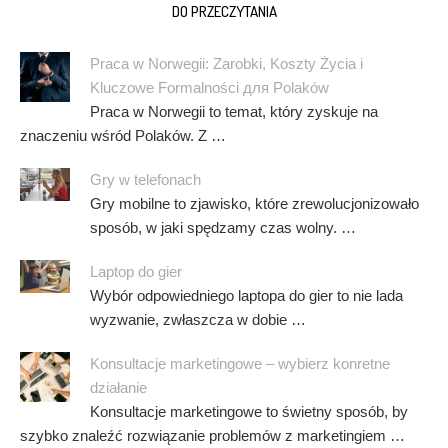
DO PRZECZYTANIA
Praca w Norwegii: Zarobki, Koszty Życia i
Kluczowe Formalności для Polaków
Praca w Norwegii to temat, który zyskuje na
znaczeniu wśród Polaków. Z …
Gry w telefonach
Gry mobilne to zjawisko, które zrewolucjonizowało
sposób, w jaki spędzamy czas wolny. …
Laptop do gier
Wybór odpowiedniego laptopa do gier to nie lada
wyzwanie, zwłaszcza w dobie …
Konsultacje marketingowe – wybierz konretne
działanie
Konsultacje marketingowe to świetny sposób, by
szybko znaleźć rozwiązanie problemów z marketingiem …