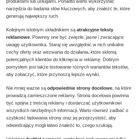
produktami lub usługami. Ponadto warto wykorzystać
narzędzia do badania słów kluczowych, aby znaleźć te, które
generują największy ruch.
Kolejnym istotnym składnikiem są
atrakcyjne teksty
reklamowe
. Powinny one być zwięzłe, jasne i zwracające
uwagę użytkownika. Staraj się uwzględnić w nich unikalne
cechy oferty oraz wezwania do działania, które skłonią
potencjalnych klientów do kliknięcia w reklamę. Dobrym
pomysłem jest także testowanie różnych wariantów tekstów,
aby zobaczyć, które przynoszą lepsze wyniki.
Nie mniej ważne są
odpowiednie strony docelowe
, na które
prowadzą zamieszczone reklamy. Strona docelowa powinna
być spójna z treścią reklamy i dostarczać użytkownikowi
wszystkich niezbędnych informacji. Warto również zadbać o
szybkość ładowania strony oraz jej przejrzystość, aby
odwiedzający mogli łatwo znaleźć to, czego szukają.
Ustalając
budżet
kampanii, warto brać pod uwagę nie tylko