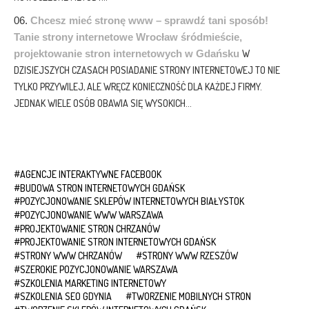
Chcesz mieć stronę www – sprawdź tani sposób!
Tanie strony internetowe Wrocław śródmieście,
projektowanie stron internetowych w Gdańsku
W
DZISIEJSZYCH CZASACH POSIADANIE STRONY INTERNETOWEJ TO NIE
TYLKO PRZYWILEJ, ALE WRĘCZ KONIECZNOŚĆ DLA KAŻDEJ FIRMY.
JEDNAK WIELE OSÓB OBAWIA SIĘ WYSOKICH...
AGENCJE INTERAKTYWNE FACEBOOK
BUDOWA STRON INTERNETOWYCH GDAŃSK
POZYCJONOWANIE SKLEPÓW INTERNETOWYCH BIAŁYSTOK
POZYCJONOWANIE WWW WARSZAWA
PROJEKTOWANIE STRON CHRZANÓW
PROJEKTOWANIE STRON INTERNETOWYCH GDAŃSK
STRONY WWW CHRZANÓW
STRONY WWW RZESZÓW
SZEROKIE POZYCJONOWANIE WARSZAWA
SZKOLENIA MARKETING INTERNETOWY
SZKOLENIA SEO GDYNIA
TWORZENIE MOBILNYCH STRON