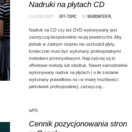
Nadruki na płytach CD
3 LUTEGO 2017
OFF-TOPIC
BY
BIUROINTER.PL
Nadruk na CD czy też DVD wykonywany jest
zazwyczaj bezpośrednio na jej powierzchni. Aby
jednak w żadnym stopniu nie uszkodził płyty,
koniecznie musi być wykonany profesjonalnymi
metodami przemysłowymi. Najczęściej są to
offsetowe metody lub sitodruk. Nawet samodzielnie
wykonywany nadruk na płytach ( o ile zostanie
wykonany prawidłowo no i w miarę możliwości
jakkolwiek profesjonalnie), zazwyczaj...
WPIS
Cennik pozycjonowania stron