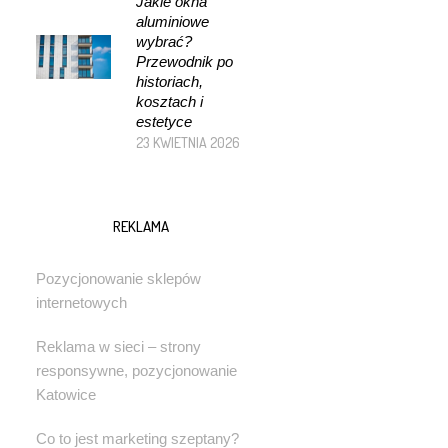
Jakie okna
aluminiowe
wybrać?
Przewodnik po
historiach,
kosztach i
estetyce
23 KWIETNIA 2026
REKLAMA
Pozycjonowanie sklepów
internetowych
Reklama w sieci – strony
responsywne, pozycjonowanie
Katowice
Co to jest marketing szeptany?