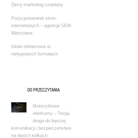
Zlecę marketing szeptany
Pozycjonowanie stron
internetowych – agencja SEM
Warszawa
Ulotki reklamowe w
nietypowych formatach
DO PRZECZYTANIA
Motocyklowe
interkomy – Twoja
droga do lepszej
komunikacji i bezpieczeństwa
na dwóch kółkach