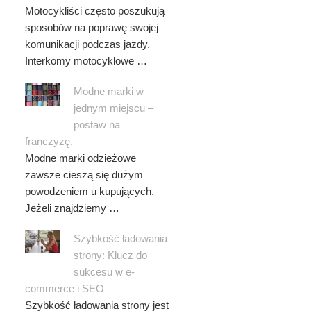
Motocykliści często poszukują
sposobów na poprawę swojej
komunikacji podczas jazdy.
Interkomy motocyklowe …
Modne marki w
jednym miejscu –
postaw na
franczyzę.
Modne marki odzieżowe
zawsze cieszą się dużym
powodzeniem u kupujących.
Jeżeli znajdziemy …
Szybkość ładowania
strony: Klucz do
sukcesu w e-
commerce i SEO
Szybkość ładowania strony jest