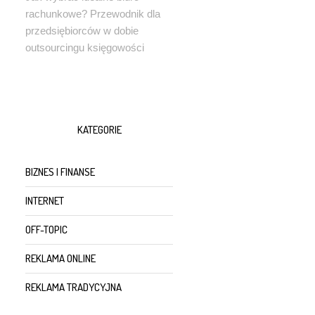
rachunkowe? Przewodnik dla
przedsiębiorców w dobie
outsourcingu księgowości
KATEGORIE
BIZNES I FINANSE
INTERNET
OFF-TOPIC
REKLAMA ONLINE
REKLAMA TRADYCYJNA