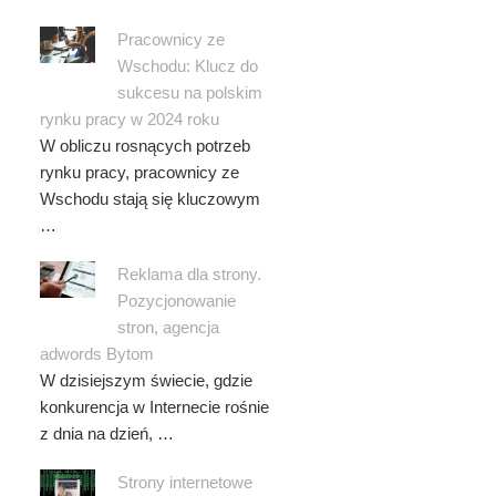
Pracownicy ze
Wschodu: Klucz do
sukcesu na polskim
rynku pracy w 2024 roku
W obliczu rosnących potrzeb
rynku pracy, pracownicy ze
Wschodu stają się kluczowym
…
Reklama dla strony.
Pozycjonowanie
stron, agencja
adwords Bytom
W dzisiejszym świecie, gdzie
konkurencja w Internecie rośnie
z dnia na dzień, …
Strony internetowe