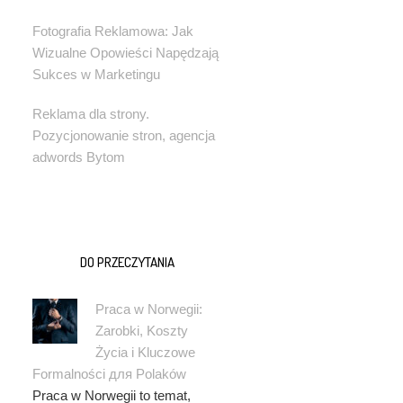
Fotografia Reklamowa: Jak
Wizualne Opowieści Napędzają
Sukces w Marketingu
Reklama dla strony.
Pozycjonowanie stron, agencja
adwords Bytom
DO PRZECZYTANIA
Praca w Norwegii:
Zarobki, Koszty
Życia i Kluczowe
Formalności для Polaków
Praca w Norwegii to temat,