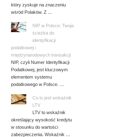
który zyskuje na znaczeniu
wśród Polaków. Z …
NIP w Polsce: Twoja
ścieżka do
identyfikacji
podatkowej i
międzynarodowych transakcji
NIP, czyli Numer Identyfikacji
Podatkowej, jest kluczowym
elementem systemu
podatkowego w Polsce. …
Co to jest wskaźnik
LTV
LTV to wskaźnik
określający wysokość kredytu
w stosunku do wartości
zabezpieczenia. Wskaźnik …