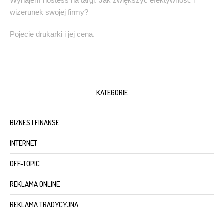
Wynajem hostess na targi: Jak zwiększyć efektywność i
wizerunek swojej firmy?
Pojecie drukarki i jej cena.
KATEGORIE
BIZNES I FINANSE
INTERNET
OFF-TOPIC
REKLAMA ONLINE
REKLAMA TRADYCYJNA