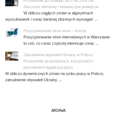
Przewodnik po strategii SEO na 2024 rok:
Kluczowe elementy i innowacyjne podejścia
W obliczu ciągłych zmian w algorytmach
wyszukiwarek i coraz bardziej złożonych wymagań …
Pozycjonowanie stron www – koszty
Pozycjonowanie stron internetowych w Warszawie
to coś, co coraz częściej interesuje coraz …
Zatrudnienie obywateli Ukrainy w Polsce:
Przewodnik po przepisach, korzyściach i
procedurach legalizacji pracy
W obliczu dynamicznych zmian na rynku pracy w Polsce,
zatrudnienie obywateli Ukrainy …
ARCHIWA