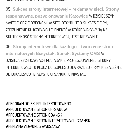
Sukces strony internetowej – reklama w sieci. Strony
responsywne, pozycjonowanie Katowice
W DZISIEJSZYM
ŚWIECIE, GDZIE OBECNOŚĆ W SIECI DECYDUJE O SUKCESIE FIRM,
ZROZUMIENIE KLUCZOWYCH ELEMENTÓW, KTÓRE WPŁYWAJĄ NA
SKUTECZNOŚĆ STRONY INTERNETOWEJ, JEST NIEZWYKLE...
Strony internetowe dla każdego – tworzenie stron
internetowych Białystok, Sanok. Systemy CMS
W
DZISIEJSZYCH CZASACH POSIADANIE PROFESJONALNEJ STRONY
INTERNETOWEJ TO KLUCZ DO SUKCESU DLA KAŻDEJ FIRMY, NIEZALEŻNIE
OD LOKALIZACJI. BIAŁYSTOK I SANOK TO MIASTA,...
PROGRAM DO SKLEPU INTERNETOWEGO
PROJEKTOWANIE STRON CHRZANÓW
PROJEKTOWANIE STRON GDAŃSK
PROJEKTOWANIE STRON INTERNETOWYCH GDAŃSK
REKLAMA ADWORDS WARSZAWA