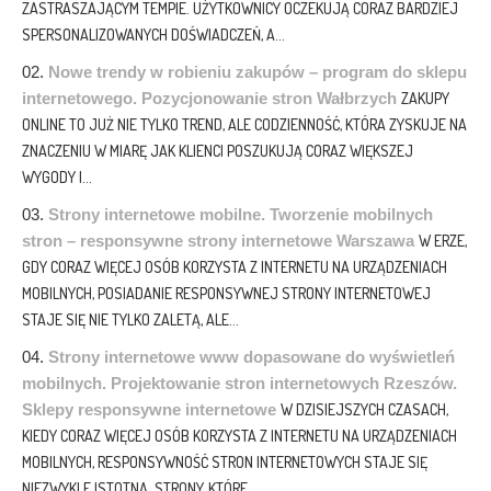
ZASTRASZAJĄCYM TEMPIE. UŻYTKOWNICY OCZEKUJĄ CORAZ BARDZIEJ
SPERSONALIZOWANYCH DOŚWIADCZEŃ, A...
Nowe trendy w robieniu zakupów – program do sklepu
internetowego. Pozycjonowanie stron Wałbrzych
ZAKUPY
ONLINE TO JUŻ NIE TYLKO TREND, ALE CODZIENNOŚĆ, KTÓRA ZYSKUJE NA
ZNACZENIU W MIARĘ JAK KLIENCI POSZUKUJĄ CORAZ WIĘKSZEJ
WYGODY I...
Strony internetowe mobilne. Tworzenie mobilnych
stron – responsywne strony internetowe Warszawa
W ERZE,
GDY CORAZ WIĘCEJ OSÓB KORZYSTA Z INTERNETU NA URZĄDZENIACH
MOBILNYCH, POSIADANIE RESPONSYWNEJ STRONY INTERNETOWEJ
STAJE SIĘ NIE TYLKO ZALETĄ, ALE...
Strony internetowe www dopasowane do wyświetleń
mobilnych. Projektowanie stron internetowych Rzeszów.
Sklepy responsywne internetowe
W DZISIEJSZYCH CZASACH,
KIEDY CORAZ WIĘCEJ OSÓB KORZYSTA Z INTERNETU NA URZĄDZENIACH
MOBILNYCH, RESPONSYWNOŚĆ STRON INTERNETOWYCH STAJE SIĘ
NIEZWYKLE ISTOTNA. STRONY, KTÓRE...