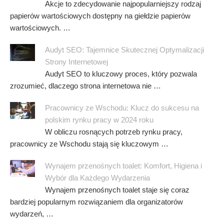
Akcje to zdecydowanie najpopularniejszy rodzaj
papierów wartościowych dostępny na giełdzie papierów
wartościowych. …
Audyt SEO: Tajemnice Skutecznej Optymalizacji
Strony Internetowej
Audyt SEO to kluczowy proces, który pozwala
zrozumieć, dlaczego strona internetowa nie …
Pracownicy ze Wschodu: Klucz do sukcesu na
polskim rynku pracy w 2024 roku
W obliczu rosnących potrzeb rynku pracy,
pracownicy ze Wschodu stają się kluczowym …
Wynajem przenośnych toalet: Komfort, Higiena i
Wybór dla Każdego Wydarzenia
Wynajem przenośnych toalet staje się coraz
bardziej popularnym rozwiązaniem dla organizatorów
wydarzeń, …