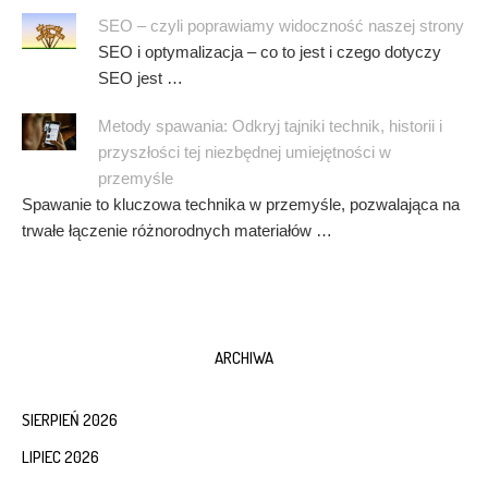
SEO – czyli poprawiamy widoczność naszej strony
SEO i optymalizacja – co to jest i czego dotyczy
SEO jest …
Metody spawania: Odkryj tajniki technik, historii i
przyszłości tej niezbędnej umiejętności w
przemyśle
Spawanie to kluczowa technika w przemyśle, pozwalająca na
trwałe łączenie różnorodnych materiałów …
ARCHIWA
SIERPIEŃ 2026
LIPIEC 2026