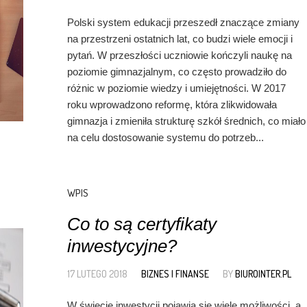
Polski system edukacji przeszedł znaczące zmiany
na przestrzeni ostatnich lat, co budzi wiele emocji i
pytań. W przeszłości uczniowie kończyli naukę na
poziomie gimnazjalnym, co często prowadziło do
różnic w poziomie wiedzy i umiejętności. W 2017
roku wprowadzono reformę, która zlikwidowała
gimnazja i zmieniła strukturę szkół średnich, co miało
na celu dostosowanie systemu do potrzeb...
WPIS
Co to są certyfikaty
inwestycyjne?
17 LUTEGO 2018
BIZNES I FINANSE
BY
BIUROINTER.PL
W świecie inwestycji pojawia się wiele możliwości, a