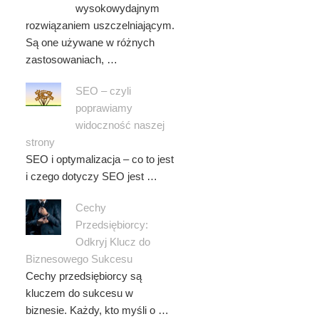
wysokowydajnym
rozwiązaniem uszczelniającym.
Są one używane w różnych
zastosowaniach, …
SEO – czyli
poprawiamy
widoczność naszej
strony
SEO i optymalizacja – co to jest
i czego dotyczy SEO jest …
Cechy
Przedsiębiorcy:
Odkryj Klucz do
Biznesowego Sukcesu
Cechy przedsiębiorcy są
kluczem do sukcesu w
biznesie. Każdy, kto myśli o …