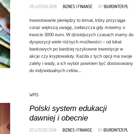
28 LUTEGO 2018
BIZNES I FINANSE
BY
BIUROINTER.PL
Inwestowanie pieniędzy to temat, który przyciąga
coraz większą uwagę, zwłaszcza gdy mówimy o
kwocie 3000 euro. W dzisiejszych czasach mamy do
dyspozycji wiele różnych możliwości – od lokat
bankowych po bardziej ryzykowne inwestycje w
akcje czy kryptowaluty. Każda z tych opcji ma swoje
zalety i wady, a ich wybór powinien być dostosowany
do indywidualnych celów...
WPIS
Polski system edukacji
dawniej i obecnie
22 LUTEGO 2018
BIZNES I FINANSE
BY
BIUROINTER.PL